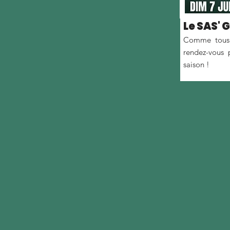
Le SAS' 
Comme tous 
rendez-vous 
saison !