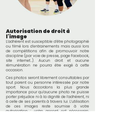
Autorisation de droit à
l'image
L’adhérent est susceptible d’être photographié
ou filmé lors d’entrainements mais aussi lors
de compétitions afin de promouvoir notre
discipline (par voie de presse, page Facebook,
site internet...). Aucun droit et aucune
rémunération ne pourra être exigé à cette
occasion.
Ces photos seront librement consultables par
tout parent ou personne intéressée par notre
sport. Nous áccordons la plus grande
importance pour qu’aucune photo ne puisse
porter préjudice ni à la dignité de l’adhérent, ni
à celle de ses parents à travers lui. L’utilisation
de ces images reste soumise à votre
autorisation ; votre accord est nécessaire,
vous pouvez l’annuler à tout moment, à votre
convenance. Merci de nous signaler lors de
l’inscription si vous vous opposez à toute
prise de vue. Conformément à l’application du