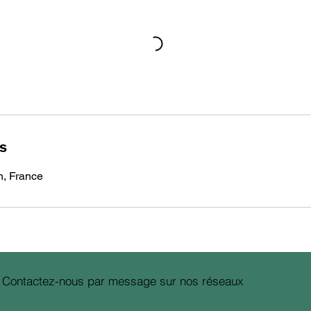
ls
n, France
Contactez-nous par message sur nos réseaux