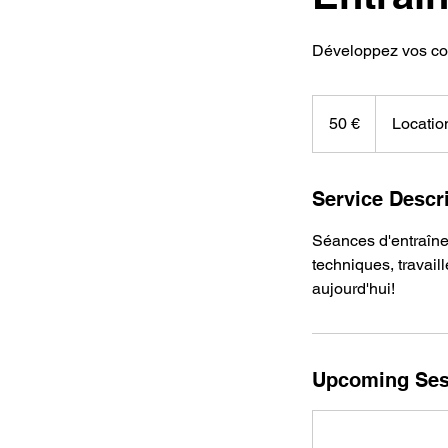
Développez vos com
50
euros
50 €
Locatio
Service Descr
Séances d'entraîne
techniques, travai
aujourd'hui!
Upcoming Ses